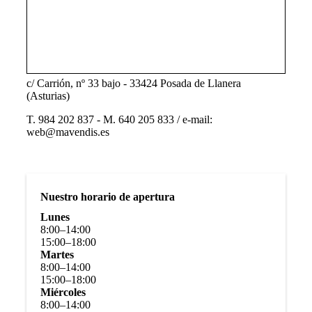
c/ Carrión, nº 33 bajo - 33424 Posada de Llanera
(Asturias)
T. 984 202 837 - M. 640 205 833 / e-mail:
web@mavendis.es
Nuestro horario de apertura
Lunes
8
:
00
–
14
:
00
15
:
00
–
18
:
00
Martes
8
:
00
–
14
:
00
15
:
00
–
18
:
00
Miércoles
8
:
00
–
14
:
00